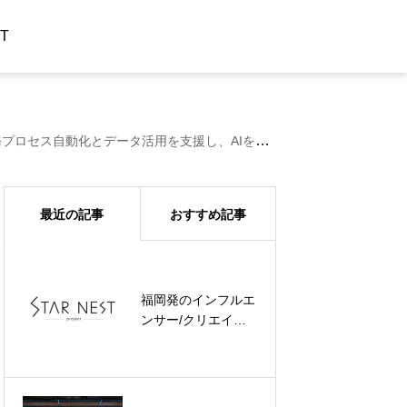
T
化とデータ活用を支援し、AIを活用した店舗経営の実現を目指す
最近の記事
おすすめ記事
福岡発のインフルエ
U25スタートアップ
ンサー/クリエイタ
イベン
ー事務所
ト‘TORYUMON
‘STARNEST’ の公式
TOKYO 焔’にて、飲
サイトを公開いたし
食業界インフラ事
ました
業‘StoreOS’がピッ