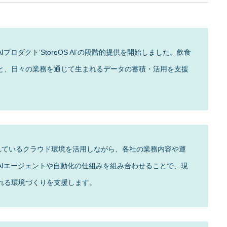
U25スタートアップイベン
ト‘TORYUMON TOKYO 焔’にて、飲食業
ロダクト‘StoreOS AI’の段階的提供を開始しました。飲食
界インフラ事業‘StoreOS’がピッチに登壇
と、日々の業務を通じて生まれるデータの蓄積・活用を支援
で使用されているクラウド環境を活用しながら、各社の業務内容や運
AIエージェントや自動化の仕組みを組み合わせることで、現
れる環境づくりを支援します。