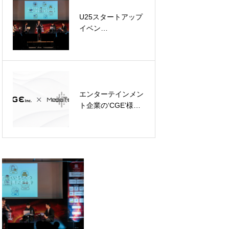
チに登壇
U25スタートアップ
美容サロンの
イベン
‘VOTAN GROUP’ 様
ト‘TORYUMON
にAI活用におけるセ
TOKYO 焔’にて、飲
ミナーや企画・開発
食業界インフラ事
における支援を実施
業‘StoreOS’がピッ
チに登壇
エンターテインメン
新サービスの試験運
ト企業の‘CGE’様と
用が完了 – AI時代の
AI×エンタメ領域に
業界特化型変革支援
おけるPoCを開始し
の正式展開へ
ました