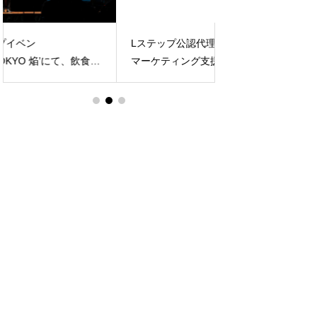
Lステップ公認代理店に認定 – 公式LINE
顧客接点の再定義へ
マーケティング支援事業を本格展開
したマーケティン