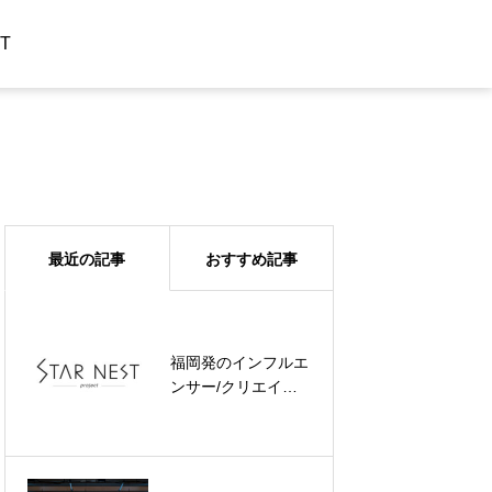
T
最近の記事
おすすめ記事
福岡発のインフルエ
スターネストプロジ
ンサー/クリエイタ
ェクト正式始動 – 次
ー事務所
世代タレントと企業
‘STARNEST’ の公式
をつなぐ新たなエコ
サイトを公開いたし
システムを構築へ
ました