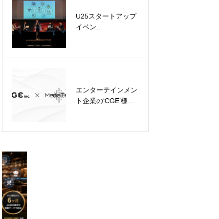
U25スタートアップ
某イタリアンチェー
イベン
ンとパートナーシッ
ト‘TORYUMON
プ締結 – 飲食業界の
TOKYO 焔’にて、飲
AIネイティブ化に向
食業界インフラ事
けた効果検証が進展
業‘StoreOS’がピッ
チに登壇
エンターテインメン
福岡発のインフルエ
ト企業の‘CGE’様と
ンサー/クリエイタ
AI×エンタメ領域に
ー事務所
おけるPoCを開始し
‘STARNEST’ の公式
ました
サイトを公開いたし
ました