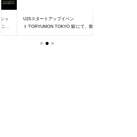
U25スタートアップイベン
顧客接点の再定義へ
ト‘TORYUMON TOKYO 焔’にて、飲食業
したマーケティン
界インフラ事業‘StoreOS’がピッチに登壇