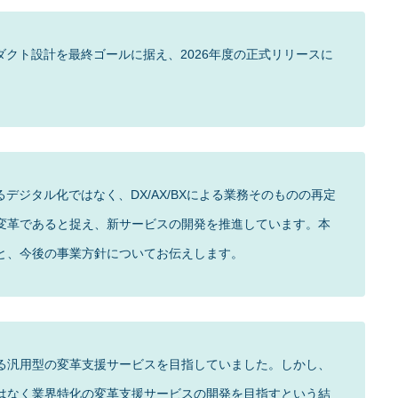
某イタリアンチェーンとパートナーシッ
ダクト設計を最終ゴールに据え、2026年度の正式リリースに
プ締結 – 飲食業界のAIネイティブ化に向
。
けた効果検証が進展
デジタル化ではなく、DX/AX/BXによる業務そのものの再定
変革であると捉え、新サービスの開発を推進しています。本
と、今後の事業方針についてお伝えします。
る汎用型の変革支援サービスを目指していました。しかし、
はなく業界特化の変革支援サービスの開発を目指すという結